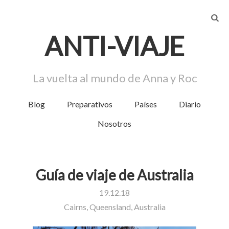
AN
T
I-VIA
J
E
La vuelta al mundo de Anna y Roc
Blog
Preparativos
Países
Diario
Menú
Nosotros
Guía de viaje de Australia
19.12.18
Cairns, Queensland, Australia