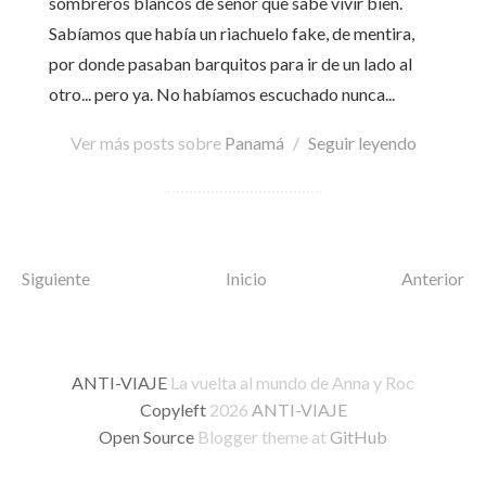
sombreros blancos de señor que sabe vivir bien.
Sabíamos que había un riachuelo fake, de mentira,
por donde pasaban barquitos para ir de un lado al
otro... pero ya. No habíamos escuchado nunca...
Ver más posts sobre
Panamá
/
Seguir leyendo
Siguiente
Inicio
Anterior
ANTI-VIAJE
La vuelta al mundo de Anna y Roc
Copyleft
2026
ANTI-VIAJE
Open Source
Blogger theme at
GitHub