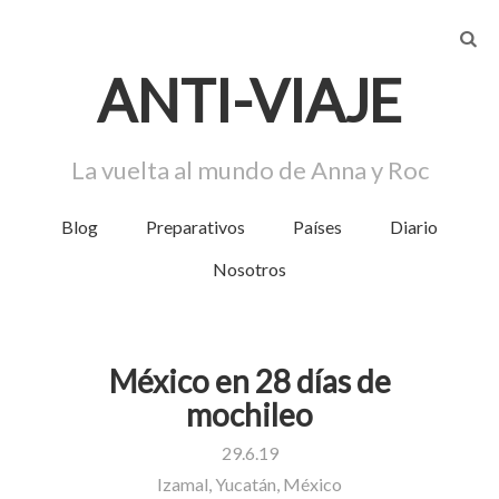
AN
T
I-VIA
J
E
La vuelta al mundo de Anna y Roc
Blog
Preparativos
Países
Diario
Menú
Nosotros
México en 28 días de
mochileo
29.6.19
Izamal, Yucatán, México