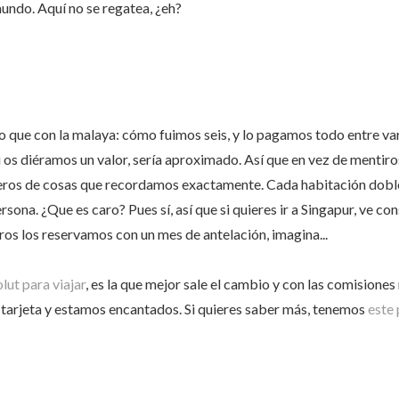
mundo. Aquí no se regatea, ¿eh?
o que con la malaya: cómo fuimos seis, y lo pagamos todo entre va
i os diéramos un valor, sería aproximado. Así que en vez de menti
eros de cosas que recordamos exactamente. Cada habitación doble
ona. ¿Que es caro? Pues sí, así que si quieres ir a Singapur, ve con
os los reservamos con un mes de antelación, imagina...
lut para viajar
, es la que mejor sale el cambio y con las comisione
 tarjeta y estamos encantados. Si quieres saber más, tenemos
este 