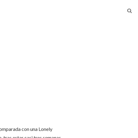
 comparada con una Lonely
, tras estar casi tres semanas