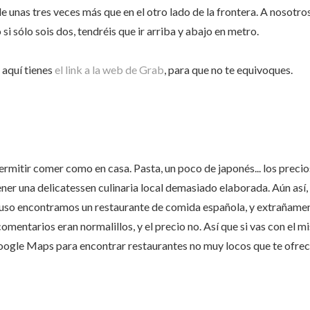
e unas tres veces más que en el otro lado de la frontera. A nosotro
i sólo sois dos, tendréis que ir arriba y abajo en metro.
 aquí tienes
el link a la web de Grab
, para que no te equivoques.
mitir comer como en casa. Pasta, un poco de japonés... los precios
er una delicatessen culinaria local demasiado elaborada. Aún así,
luso encontramos un restaurante de comida española, y extrañam
comentarios eran normalillos, y el precio no. Así que si vas con el
 Google Maps para encontrar restaurantes no muy locos que te ofre