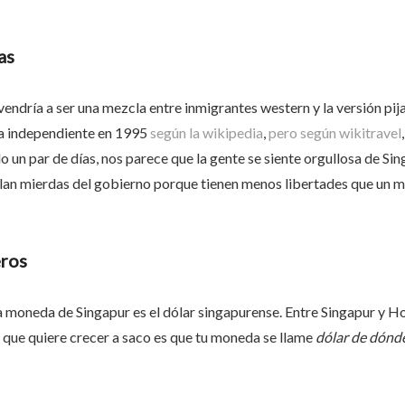
as
vendría a ser una mezcla entre inmigrantes western y la versión pij
da independiente en 1995
según la wikipedia
,
pero según wikitravel
o un par de días, nos parece que la gente se siente orgullosa de S
blan mierdas del gobierno porque tienen menos libertades que un m
eros
la moneda de Singapur es el dólar singapurense. Entre Singapur y 
 que quiere crecer a saco es que tu moneda se llame
dólar de dónd