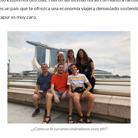
s un país que te ofrezca una economía viajera demasiado sostenibl
gapur es muy caro.
¿¡Cómo se lo curraron viniéndonos a ver, eh!?