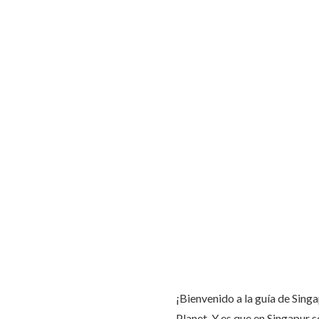
Menú
¡Bienvenido a la guía de Sing
Planet. Y es que en Singapur s