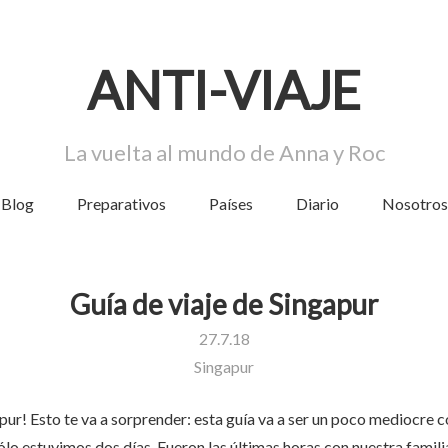
AN
T
I-VIA
J
E
La vuelta al mundo de Anna y Roc
Blog
Preparativos
Países
Diario
Nosotros
Guía de viaje de Singapur
27.7.18
Singapur
apur! Esto te va a sorprender: esta guía va a ser un poco mediocre
ólo estuvimos dos días. Fueron las últimas horas con nuestra familia