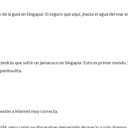
e la guía en Singapur. Si seguro que aquí, ¡hasta el agua del mar e
tendrás que sufrir un jamacuco en Singapur. Esto es primer mundo. 
peninsulita.
exión a internet muy correcta.
SIM, pero como se disparaban demasiado de precio y sólo íbamos a