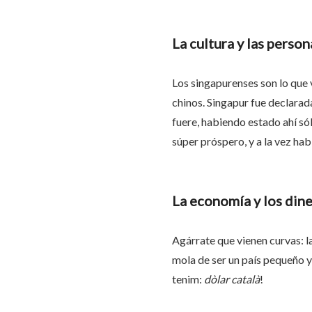
La cultura y las person
Los singapurenses son lo que 
chinos. Singapur fue declara
fuere, habiendo estado ahí sól
súper próspero, y a la vez ha
La economía y los din
Agárrate que vienen curvas: 
mola de ser un país pequeño y
tenim:
dòlar català
!