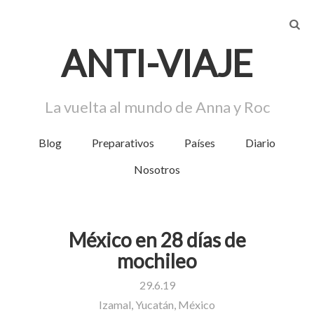
AN
T
I-VIA
J
E
La vuelta al mundo de Anna y Roc
Blog
Preparativos
Países
Diario
Menú
Nosotros
México en 28 días de
mochileo
29.6.19
Izamal, Yucatán, México