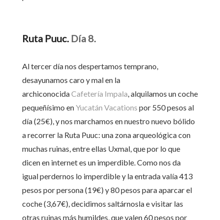
Ruta Puuc.
Día 8.
Al tercer día nos despertamos temprano,
desayunamos caro y mal en la
archiconocida
Cafetería Impala
, alquilamos un coche
pequeñísimo en
Yucatán Vacations
por 550 pesos al
día (25€), y nos marchamos en nuestro nuevo bólido
a recorrer la Ruta Puuc: una zona arqueológica con
muchas ruinas, entre ellas Uxmal, que por lo que
dicen en internet es un imperdible. Como nos da
igual perdernos lo imperdible y la entrada valía 413
pesos por persona (19€) y 80 pesos para aparcar el
coche (3,67€), decidimos saltárnosla e visitar las
otras ruinas más humildes, que valen 60 pesos por