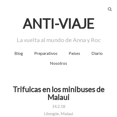
AN
T
I-VIA
J
E
La vuelta al mundo de Anna y Roc
Blog
Preparativos
Países
Diario
Menú
Nosotros
Trifulcas en los minibuses de
Malaui
14.2.18
Lilongüe, Malaui